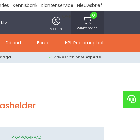
nties
Kennisbank
Klantenservice
Nieuwsbrief
0
Over ons
Contact
. btw
winkelmand
Account
Dibond
Forex
HPL Reclameplaat
zaagd
Advies van onze
experts
lashelder
OP VOORRAAD