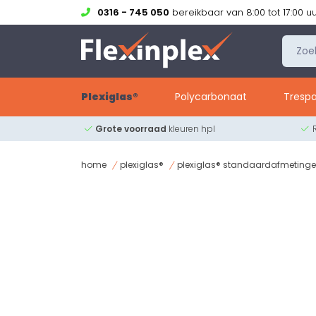
0316 - 745 050
bereikbaar van 8:00 tot 17:00 u
Plexiglas®
Polycarbonaat
Trespa
Grote voorraad
kleuren hpl
home
plexiglas®
plexiglas® standaardafmeting