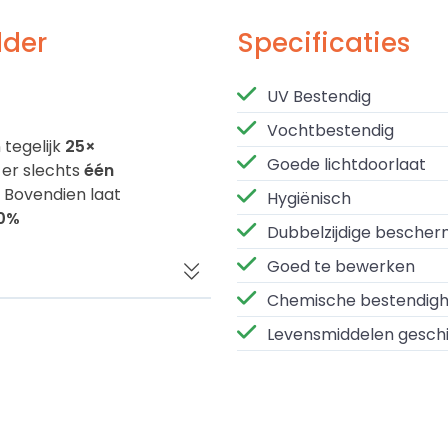
lder
Specificaties
UV Bestendig
Vochtbestendig
 tegelijk
25×
Goede lichtdoorlaat
 er slechts
één
. Bovendien laat
Hygiënisch
0%
Dubbelzijdige bescher
Goed te bewerken
Chemische bestendigh
endigheid
is
Levensmiddelen geschi
s
gen en
vormvast.