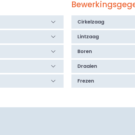
Bewerkingsgeg
n, frezen, lijmen,
r
het
Cirkelzaag
che kwaliteit.
ige spanning
,
Lintzaag
en en scherp
voorkomen.
Boren
Draaien
neller stof aan.
en schoon,
Frezen
beschermfolie
n transport.
 gewicht
buiten