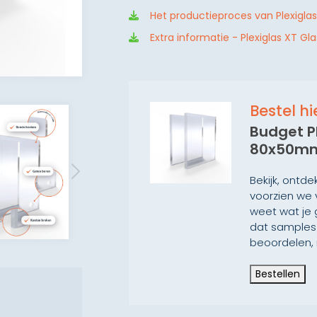
Het productieproces van Plexigla
Extra informatie - Plexiglas XT Gl
Bestel h
Budget P
80x50m
Bekijk, ontd
voorzien we 
weet wat je 
dat samples 
beoordelen, 
Bestellen