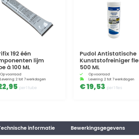
ifix 192 één
Pudol Antistatische
mponenten lijm
Kunststofreiniger fle
be à 100 ML
500 ML
Op voorraad
Op voorraad
Levering: 2 tot 7 werkdagen
Levering: 2 tot 7 werkdagen
22,95
€ 19,53
per 1 tube
per 1 fles
Technische informatie
Bewerkingsgegevens