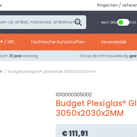
Projecten / refere
ur
excl. btw
incl
® / HPL
Technische Kunststoffen
Verandadak
Ruim
13 jaar
ervaring
Tot op de mm nauwkeurig
ge
en
budget plexiglas® glashelder 3050x2030x2mm
1010000305002
Budget Plexiglas® G
3050x2030x2MM
€ 111,91