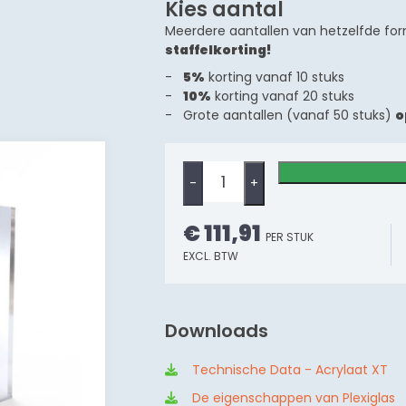
Kies aantal
Meerdere aantallen van hetzelfde for
staffelkorting!
5%
korting vanaf 10 stuks
10%
korting vanaf 20 stuks
Grote aantallen (vanaf 50 stuks)
o
-
+
€ 111,91
PER STUK
EXCL. BTW
Downloads
Technische Data - Acrylaat XT
De eigenschappen van Plexiglas