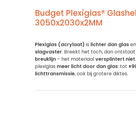
Budget Plexiglas® Glashe
3050x2030x2MM
Plexiglas (acrylaat)
is
lichter dan glas
en
slagvaster
. Breekt het toch, dan ontstaat
breuklijn
– het materiaal
versplintert niet
plexiglas
meer licht door dan glas
: tot
±9
lichttransmissie
, ook bij grotere diktes.
Weersbestendig
Dankzij de hoge sterkte en
UV-/weerbest
plexiglas ideaal voor
buitenprojecten
zoal
windschermen, lichtkoepels, overkappin
beglazing
. Het blijft langdurig helder en 
Bewerkbaar (GS vs. XT)