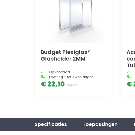
Budget Plexiglas®
Acr
Glashelder 2MM
co
Tu
Op voorraad
Levering: 2 tot 7 werkdagen
€ 22,10
€ 
per m²
Specificaties
Toepassingen