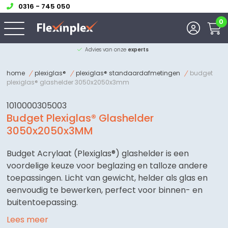
0316 - 745 050
0
Ruim
13 jaar
ervaring
home
plexiglas®
plexiglas® standaardafmetingen
budget
plexiglas® glashelder 3050x2050x3mm
1010000305003
Budget Plexiglas® Glashelder
3050x2050x3MM
Budget Acrylaat (Plexiglas®) glashelder is een
voordelige keuze voor beglazing en talloze andere
toepassingen. Licht van gewicht, helder als glas en
eenvoudig te bewerken, perfect voor binnen- en
buitentoepassing.
Lees meer