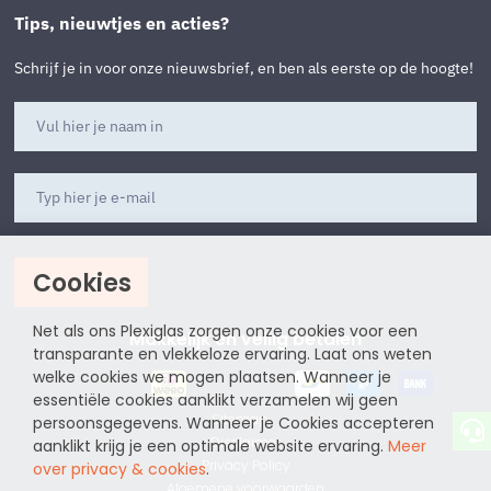
Tips, nieuwtjes en acties?
Schrijf je in voor onze nieuwsbrief, en ben als eerste op de hoogte!
Cookies
Aanmelden
Net als ons Plexiglas zorgen onze cookies voor een
Makkelijk en veilig betalen
transparante en vlekkeloze ervaring. Laat ons weten
welke cookies we mogen plaatsen. Wanneer je
essentiële cookies aanklikt verzamelen wij geen
Sitemap
persoonsgegevens. Wanneer je Cookies accepteren
Disclaimer
aanklikt krijg je een optimale website ervaring.
Meer
Privacy Policy
over privacy & cookies
.
Algemene voorwaarden