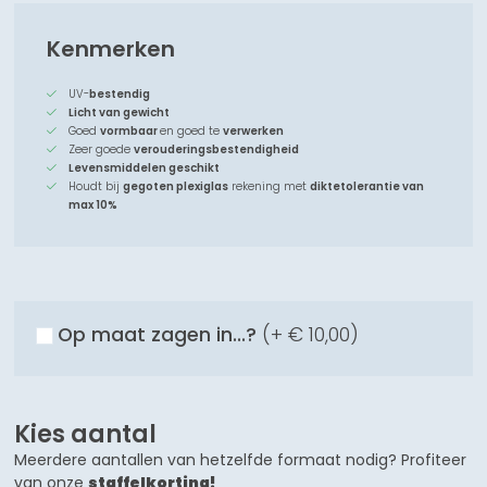
Kenmerken
UV-
bestendig
Licht van gewicht
Goed
vormbaar
en goed te
verwerken
Zeer goede
verouderingsbestendigheid
Levensmiddelen geschikt
Houdt bij
gegoten plexiglas
rekening met
diktetolerantie van
max 10%
Op maat zagen in...?
(+
€ 10,00
)
Kies aantal
Meerdere aantallen van hetzelfde formaat nodig? Profiteer
van onze
staffelkorting!