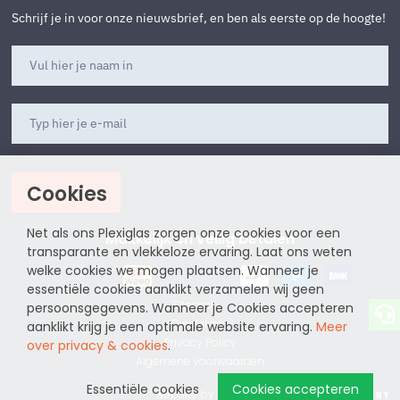
Schrijf je in voor onze nieuwsbrief, en ben als eerste op de hoogte!
Cookies
Aanmelden
Net als ons Plexiglas zorgen onze cookies voor een
Makkelijk en veilig betalen
transparante en vlekkeloze ervaring. Laat ons weten
welke cookies we mogen plaatsen. Wanneer je
essentiële cookies aanklikt verzamelen wij geen
Sitemap
persoonsgegevens. Wanneer je Cookies accepteren
Disclaimer
aanklikt krijg je een optimale website ervaring.
Meer
Privacy Policy
over privacy & cookies
.
Algemene voorwaarden
Essentiële cookies
Cookies accepteren
website by