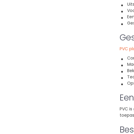
Ui
Vo
Ee
Ges
Ges
PVC pl
Co
Ma
Be
Te
Op
Een
PVC is
toepas
Bes