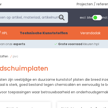
Projecten / refere
ur
excl. btw
incl
/ HPL
Technische Kunststoffen
Verandadak
 van onze
experts
Grote voorraad
kleuren hpl
toffen
pvc
dschuimplaten
aten zijn veelzijdige en duurzame kunststof platen die breed inze
aal is sterk, goed bestand tegen chemicaliën en eenvoudig te 
 voor toepassingen waar betrouwbaarheid en onderhoudsgemak be