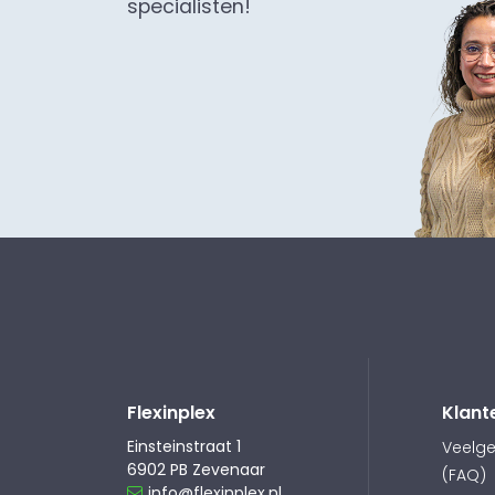
specialisten!
Flexinplex
Klant
Einsteinstraat 1
Veelge
6902 PB Zevenaar
(FAQ)
info@flexinplex.nl