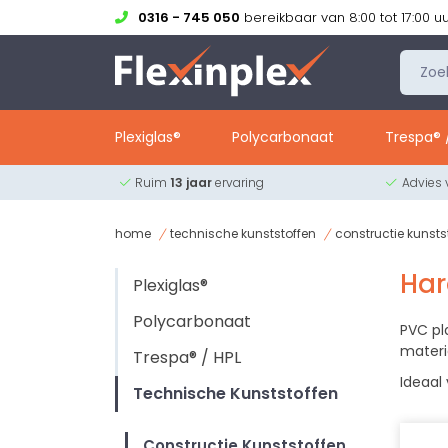
0316 - 745 050
bereikbaar van 8:00 tot 17:00 u
Plexiglas®
Polycarbonaat
Trespa® 
Ruim
13 jaar
ervaring
Advies
home
technische kunststoffen
constructie kunsts
Har
Plexiglas®
Polycarbonaat
PVC pl
materi
Trespa® / HPL
Ideaal
Technische Kunststoffen
Constructie Kunststoffen