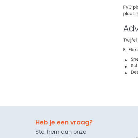
PVC pla
plaat n
Adv
Twijfe
Bij Fle
Sne
Sch
Des
Heb je een vraag?
Stel hem aan onze