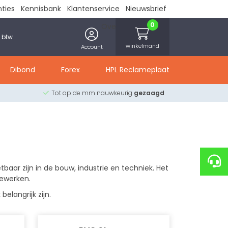
nties
Kennisbank
Klantenservice
Nieuwsbrief
0
Over ons
Contact
. btw
winkelmand
Account
Dibond
Forex
HPL Reclameplaat
Tot op de mm nauwkeurig
gezaagd
tbaar zijn in de bouw, industrie en techniek. Het
bewerken.
langrijk zijn.