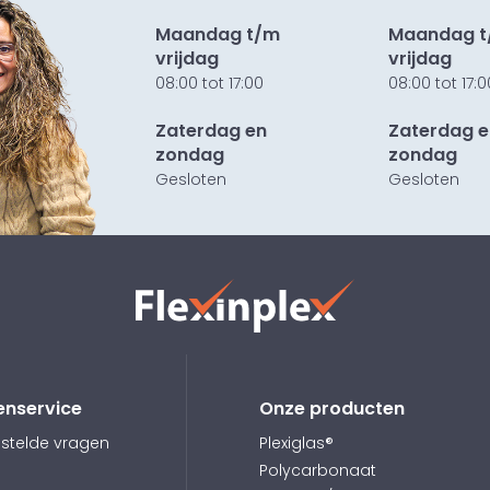
Maandag t/m
Maandag 
vrijdag
vrijdag
08:00 tot 17:00
08:00 tot 17:0
Zaterdag en
Zaterdag e
zondag
zondag
Gesloten
Gesloten
enservice
Onze producten
stelde vragen
Plexiglas®
Polycarbonaat