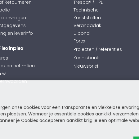
 of Retourneren
Trespa® / HPL
balie
Technische
e aanvragen
Kunststoffen
ctgegevens
Verandadak
ing en leverinfo
Dibond
Forex
Flexinplex
Projecten / referenties
Kennisbank
ures
lex en het milieu
Nieuwsbrief
n wij
kernwaarden
zorgen onze cookies voor een transparante en vlekkeloze ervarin
n plaatsen. Wanneer je essentiële cookies aanklikt verzamelen
neer je Cookies accepteren aanklikt krijg je een optimale webs
s
.