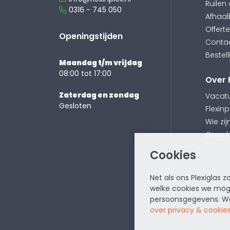
Ruilen
0316 - 745 050
Afhaal
Offert
Openingstijden
Conta
Bestell
Maandag t/m vrijdag
08:00 tot 17:00
Over 
Zaterdag en zondag
Vacat
Gesloten
Flexinp
Wie zij
Onze 
Cookies
Net als ons Plexiglas 
welke cookies we moge
persoonsgegevens. Wan
over privacy & cookie