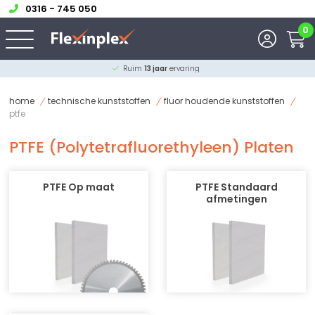
0316 - 745 050
0
Ruim
13 jaar
ervaring
home
technische kunststoffen
fluor houdende kunststoffen
ptfe
PTFE (Polytetrafluorethyleen) Platen
PTFE Op maat
PTFE Standaard
afmetingen