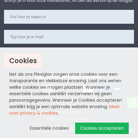
Schrijf je in voor onze nieuwsbrief, en ben als eerste op de hoogte!
Cookies
Aanmelden
Net als ons Plexiglas zorgen onze cookies voor een
Makkelijk en veilig betalen
transparante en vlekkeloze ervaring. Laat ons weten
welke cookies we mogen plaatsen. Wanneer je
essentiële cookies aanklikt verzamelen wij geen
Sitemap
persoonsgegevens. Wanneer je Cookies accepteren
Disclaimer
aanklikt krijg je een optimale website ervaring.
Meer
Privacy Policy
over privacy & cookies
.
Algemene voorwaarden
Essentiële cookies
Cookies accepteren
website by