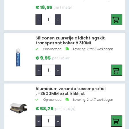
€ 18,55
per 1 meter
-
+
Siliconen zuurvrije afdichtingskit
transparant koker à 310ML
Op voorraad
Levering: 2 tot 7 werkdagen
€ 9,95
per 1 koker
-
+
Aluminium veranda tussenprofiel
L=3500MM excl. kliklijst
Op voorraad
Levering: 2 tot 7 werkdagen
€ 58,79
per 1 stuk(s)
-
+