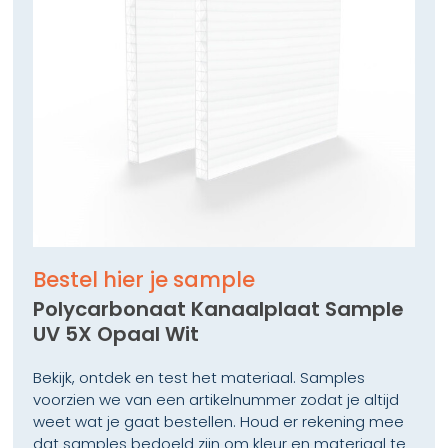
- Industriële beglazing of dakbedekking
Bewerkbaarheid
Polycarbonaat kanaalplaten zijn
gemakkelijk te
bewerken
. Ze kunnen worden
gezaagd, geboord of
op maat gezaagd
zonder risico op breuk. Door de
hoge taaiheid blijft het materiaal intact, zelfs bij
mechanische bewerking of montage met schroeven.
Bestel hier je sample
Polycarbonaat Kanaalplaat Sample
UV 5X Opaal Wit
Bekijk, ontdek en test het materiaal. Samples
voorzien we van een artikelnummer zodat je altijd
weet wat je gaat bestellen. Houd er rekening mee
dat samples bedoeld zijn om kleur en materiaal te