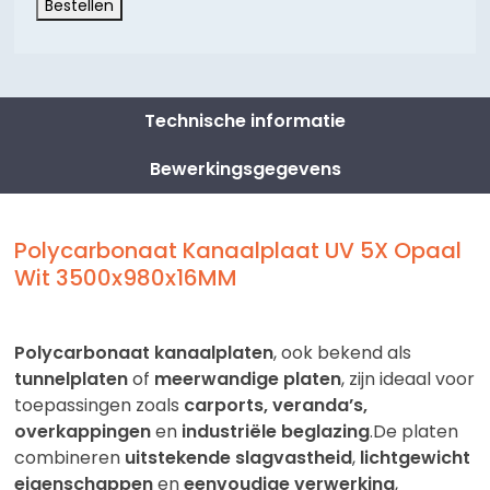
Bestellen
Technische informatie
Bewerkingsgegevens
Polycarbonaat Kanaalplaat UV 5X Opaal
Wit 3500x980x16MM
Polycarbonaat kanaalplaten
, ook bekend als
tunnelplaten
of
meerwandige platen
, zijn ideaal voor
toepassingen zoals
carports, veranda’s,
overkappingen
en
industriële beglazing
.De platen
combineren
uitstekende slagvastheid
,
lichtgewicht
eigenschappen
en
eenvoudige verwerking
,