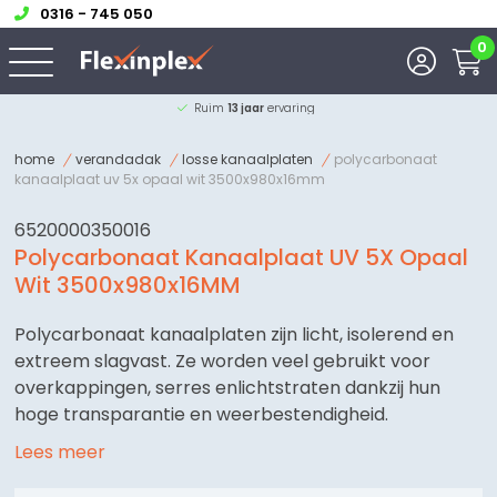
0316 - 745 050
0
Advies van onze
experts
home
verandadak
losse kanaalplaten
polycarbonaat
kanaalplaat uv 5x opaal wit 3500x980x16mm
6520000350016
Polycarbonaat Kanaalplaat UV 5X Opaal
Wit 3500x980x16MM
Polycarbonaat kanaalplaten zijn licht, isolerend en
extreem slagvast. Ze worden veel gebruikt voor
overkappingen, serres enlichtstraten dankzij hun
hoge transparantie en weerbestendigheid.
Lees meer