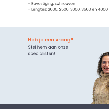
- Bevestiging: schroeven
- Lengtes: 2000, 2500, 3000, 3500 en 400
- Profielbreedte: ca. 60 mm
- Kleur: brute alu met witte afdeklijst
- Materiaal: aluminium & wit PVC kunststo
Heb je een vraag?
Stel hem aan onze
specialisten!