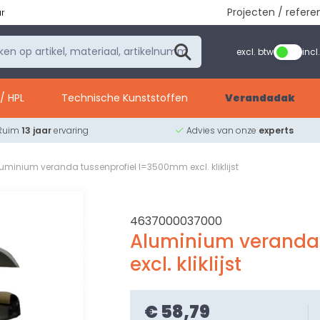
Projecten / refere
ur
excl. btw
incl
/ HPL
Technische Kunststoffen
Verandadak
Ruim
13 jaar
ervaring
Advies van onze
experts
uminium veranda tussenprofiel l=3500mm excl. kliklijst
4637000037000
Aluminium veranda
excl. kliklijst
€ 58,79