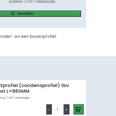
LEVERING: 2 TOT 7 WERKDAGEN
Bestellen
 onder- en een bovenprofiel.
tprofiel (condensprofiel) tbv
aat L=980MM
ing: 2 tot 7 werkdagen
-
+