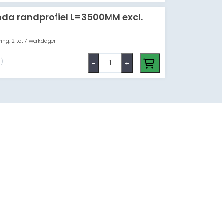
da randprofiel L=3500MM excl.
ing: 2 tot 7 werkdagen
s)
-
+