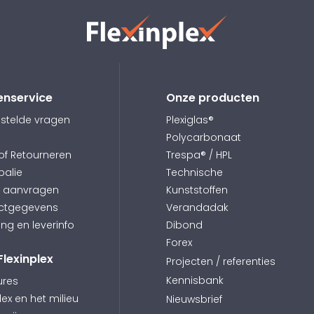
enservice
Onze producten
stelde vragen
Plexiglas®
Polycarbonaat
 of Retourneren
Trespa® / HPL
balie
Technische
e aanvragen
Kunststoffen
ctgegevens
Verandadak
ing en leverinfo
Dibond
Forex
Flexinplex
Projecten / referenties
Kennisbank
ures
lex en het milieu
Nieuwsbrief