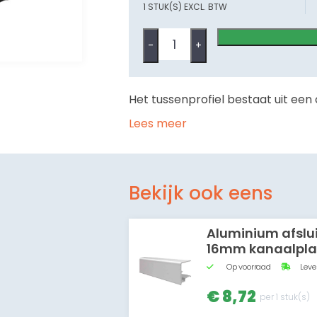
1 STUK(S) EXCL. BTW
-
+
Het tussenprofiel bestaat uit een
Lees meer
Bekijk ook eens
Aluminium afslui
16mm kanaalpl
Op voorraad
Lever
€ 8,72
per 1 stuk(s)