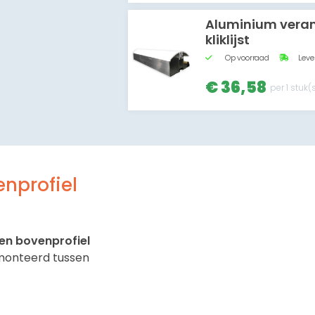
Aluminium veran
kliklijst
Op voorraad
Lever
€ 36,58
per 1 stuk(
nprofiel
en bovenprofiel
monteerd tussen