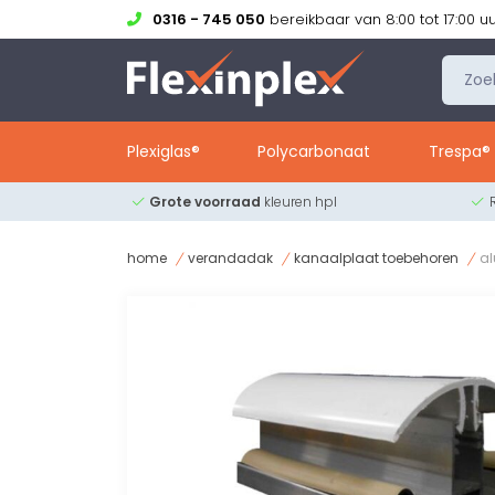
0316 - 745 050
bereikbaar van 8:00 tot 17:00 u
Plexiglas®
Polycarbonaat
Trespa® 
Grote voorraad
kleuren hpl
home
verandadak
kanaalplaat toebehoren
al