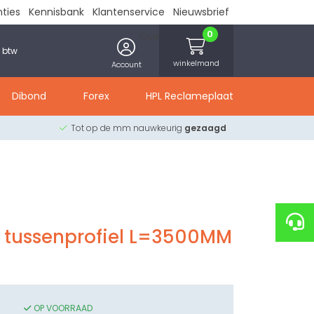
nties
Kennisbank
Klantenservice
Nieuwsbrief
0
Over ons
Contact
. btw
winkelmand
Account
Dibond
Forex
HPL Reclameplaat
Tot op de mm nauwkeurig
gezaagd
 tussenprofiel L=3500MM
OP VOORRAAD