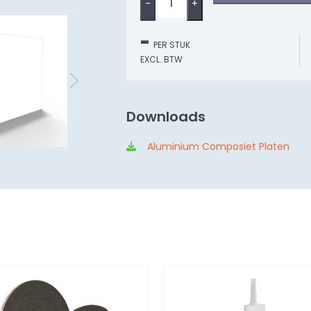
-
+
-
PER STUK
EXCL. BTW
Downloads
Aluminium Composiet Platen