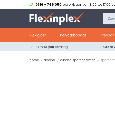
0316 - 745 050
bereikbaar van 8:00 tot 17:00 u
Plexiglas®
Polycarbonaat
Trespa® 
Ruim
13 jaar
ervaring
Grote 
home
dibond
dibond spatschermen
spatsche