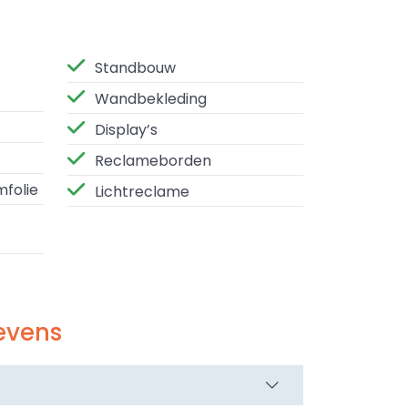
Standbouw
Wandbekleding
Display’s
Reclameborden
mfolie
Lichtreclame
evens