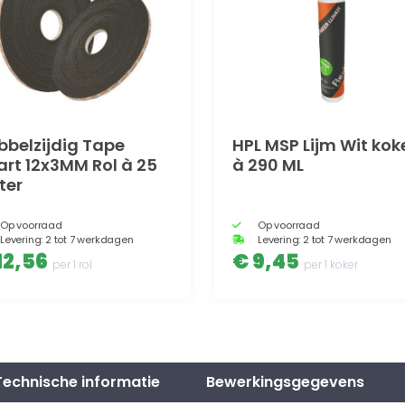
bbelzijdig Tape
HPL MSP Lijm Wit kok
art 12x3MM Rol à 25
à 290 ML
ter
Op voorraad
Op voorraad
Levering: 2 tot 7 werkdagen
Levering: 2 tot 7 werkdagen
12,56
€ 9,45
per 1 rol
per 1 koker
Technische informatie
Bewerkingsgegevens