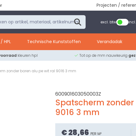
Projecten / refere
ur
excl. btw
incl
/ HPL
Technische Kunststoffen
Verandadak
voorraad
kleuren hpl
Tot op de mm nauwkeurig
ge
rm zonder boren alu pe wit ral 9016 3 mm
600901603050003Z
Spatscherm zonder 
9016 3 mm
€ 28,66
PER M²