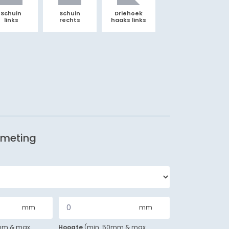
Schuin
Schuin
Driehoek
links
rechts
haaks links
fmeting
mm
mm
0mm
&
max.
Hoogte
(
min. 50mm
&
max.