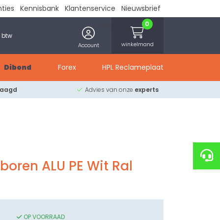
nties
Kennisbank
Klantenservice
Nieuwsbrief
0
Over ons
Contact
. btw
winkelmand
Account
Dibond
Forex
HPL Reclameplaat
zaagd
Advies van onze
experts
boren ALU PE Wit Ral
OP VOORRAAD