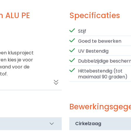
n ALU PE
Specificaties
Stijf
Goed te bewerken
UV Bestendig
en klusproject
n kies je voor
Dubbelzijdige bescher
wand voor de
Hittebestendig (tot
tof.
maximaal 90 graden)
ekend als
neel. Dit
um buitenlagen
Bewerkingsgeg
. Die
 geen vervorming
chikt is als
Cirkelzaag