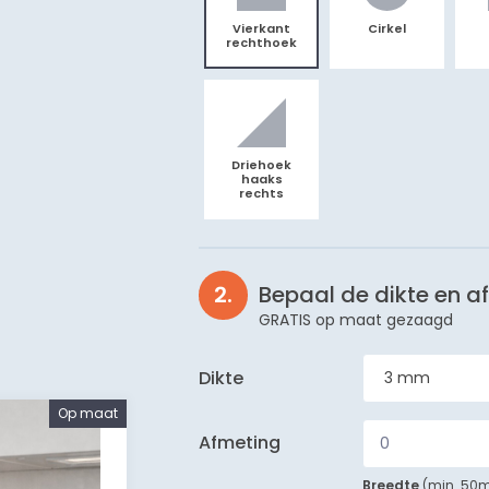
Vierkant
Cirkel
rechthoek
Driehoek
haaks
rechts
Bepaal de dikte en a
GRATIS op maat gezaagd
Dikte
Op maat
Afmeting
Breedte
(
min. 5