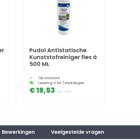
er
Pudol Antistatische
Kunststofreiniger fles à
500 ML
Op voorraad
Levering: 2 tot 7 werkdagen
€ 19,53
per 1 fles
Bewerkingen
Veelgestelde vragen