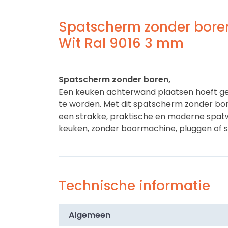
Spatscherm zonder bore
Wit Ral 9016 3 mm
Spatscherm zonder boren,
Een keuken achterwand plaatsen hoeft ge
te worden. Met dit spatscherm zonder bore
een strakke, praktische en moderne spat
keuken, zonder boormachine, pluggen of s
De plaat is gemaakt van ALU PE, ook wel b
Dibond, Alupanel of aluminium sandwichpa
materiaal bestaat uit twee dunne alumini
Technische informatie
met daartussen een kern van polyethyleen
combinatie zorgt voor een hoge stijfheid,
en een duurzaam oppervlak dat perfect ges
Algemeen
achterwand in de keuken.