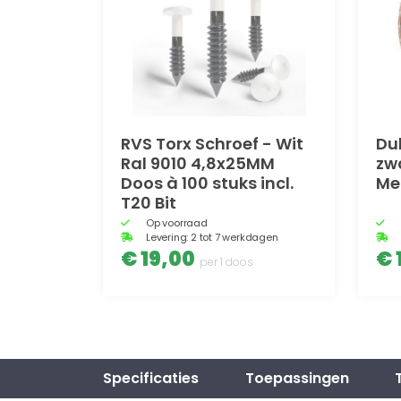
RVS Torx Schroef - Wit
Du
Ral 9010 4,8x25MM
zw
Doos à 100 stuks incl.
Me
T20 Bit
Op voorraad
Levering: 2 tot 7 werkdagen
€ 19,00
€ 
per 1 doos
Specificaties
Toepassingen