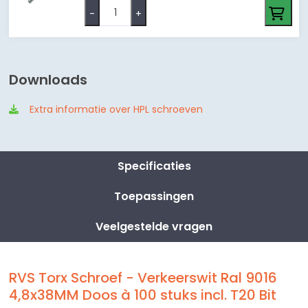
-
+
Downloads
Extra informatie over HPL schroeven
Specificaties
Toepassingen
Veelgestelde vragen
RVS Torx Schroef - Verkeerswit Ral 9016
4,8x38MM Doos à 100 stuks incl. T20 Bit