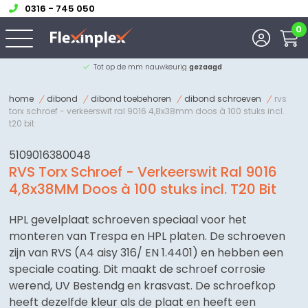
0316 - 745 050
0
Advies van onze
experts
home
dibond
dibond toebehoren
dibond schroeven
rvs
torx schroef - verkeerswit ral 9016 4,8x38mm doos à 100 stuks incl.
t20 bit
5109016380048
RVS Torx Schroef - Verkeerswit Ral 9016
4,8x38MM Doos à 100 stuks incl. T20 Bit
HPL gevelplaat schroeven speciaal voor het
monteren van Trespa en HPL platen. De schroeven
zijn van RVS (A4 aisy 316/ EN 1.4401) en hebben een
speciale coating. Dit maakt de schroef corrosie
werend, UV Bestendg en krasvast. De schroefkop
heeft dezelfde kleur als de plaat en heeft een