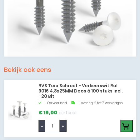
Bekijk ook eens
RVS Torx Schroef - Verkeerswit Ral
9016 4,8x25MM Doos à 100 stuks incl.
T20 Bit
Op voorraad
Levering: 2 tot 7 werkdagen
€ 19,00
per 1 doos
-
+