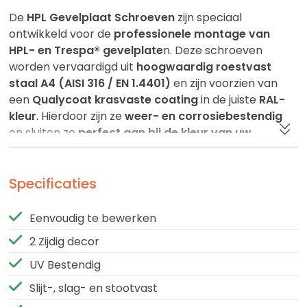
De
HPL Gevelplaat Schroeven
zijn speciaal
ontwikkeld voor de
professionele montage van
HPL- en Trespa® gevelplate
n. Deze schroeven
worden vervaardigd uit
hoogwaardig roestvast
staal A4 (AISI 316 / EN 1.4401)
en zijn voorzien van
een
Qualycoat krasvaste coating
in de juiste
RAL-
kleur
. Hierdoor zijn ze
weer- en corrosiebestendig
en sluiten ze
perfect aan bij de kleur van uw
gevelbekleding.
De schroeven zijn leverbaar in
Specificaties
lengtes van 25 en 38
mm
en worden standaard geleverd met
1 T20
schroefbit per doos (100 stuks)
. Dankzij hun
Eenvoudig te bewerken
duurzame afwerking en perfecte pasvorm zorgen ze
2 Zijdig decor
voor een
strakke, professionele montage
en een
lange levensduur
van uw gevel.
UV Bestendig
Slijt-, slag- en stootvast
Verwerkingsvoorschriften