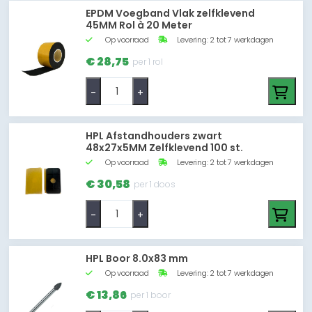
EPDM Voegband Vlak zelfklevend
45MM Rol à 20 Meter
Op voorraad
Levering: 2 tot 7 werkdagen
€ 28,75
per 1 rol
-
+
HPL Afstandhouders zwart
48x27x5MM Zelfklevend 100 st.
Op voorraad
Levering: 2 tot 7 werkdagen
€ 30,58
per 1 doos
-
+
HPL Boor 8.0x83 mm
Op voorraad
Levering: 2 tot 7 werkdagen
€ 13,86
per 1 boor