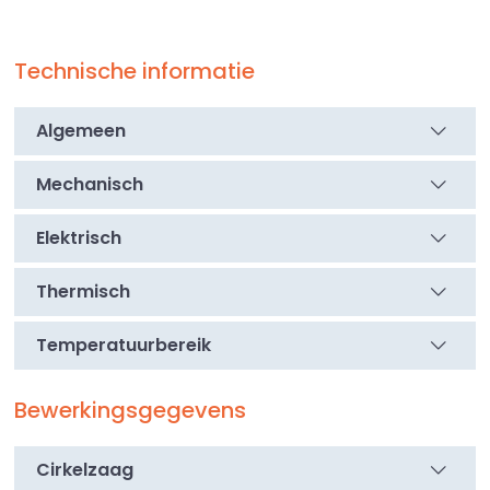
een sterk, duurzaam en stijlvol alternatief voor glas –
ideaal voor toepassingen waarbij helderheid,
Technische informatie
veiligheid en design samenkomen.
Algemeen
Mechanisch
Elektrisch
Thermisch
Temperatuurbereik
Bewerkingsgegevens
Cirkelzaag