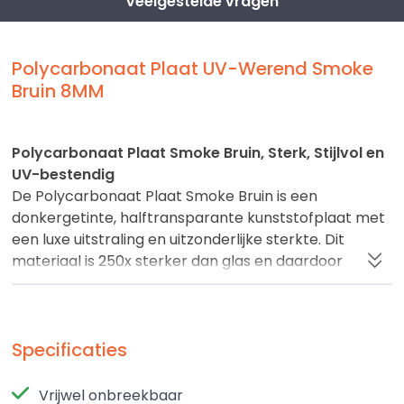
Veelgestelde vragen
Polycarbonaat Plaat UV-Werend Smoke
Bruin 8MM
Polycarbonaat Plaat Smoke Bruin, Sterk, Stijlvol en
UV-bestendig
De Polycarbonaat Plaat Smoke Bruin is een
donkergetinte, halftransparante kunststofplaat met
een luxe uitstraling en uitzonderlijke sterkte. Dit
materiaal is 250x sterker dan glas en daardoor
nagenoeg onbreekbaar. De subtiele bruintint zorgt
voor een lichte doorkijk met zonwerend effect, ideaal
voor overkappingen, windschermen,
machineafscherming en designprojecten.
Specificaties
De plaat is UV-bestendig en daardoor geschikt voor
Vrijwel onbreekbaar