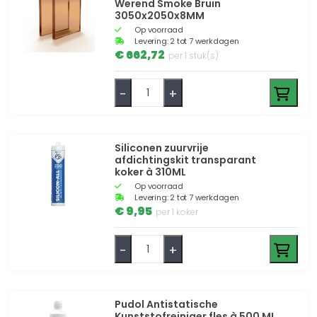
Werend Smoke Bruin
3050x2050x8MM
Op voorraad
Levering: 2 tot 7 werkdagen
€ 662,72
per 1 stuk(s)
-
+
Siliconen zuurvrije
afdichtingskit transparant
koker à 310ML
Op voorraad
Levering: 2 tot 7 werkdagen
€ 9,95
per 1 koker
-
+
Pudol Antistatische
Kunststofreiniger fles à 500 ML