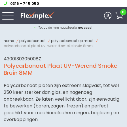
0316 - 745 050
0
Advies van onze
experts
home
polycarbonaat
polycarbonaat op maat
polycarbonaat plaat uv-werend smoke bruin 8mm
4300130305008Z
Polycarbonaat Plaat UV-Werend Smoke
Bruin 8MM
Polycarbonaat platen zijn extreem slagvast, tot wel
250 keer sterker dan glas, en nagenoeg
onbreekbaar. Ze laten veel licht door, zijn eenvoudig
te bewerken (boren, zagen, frezen) en perfect
geschikt voor machineafschermingen, beglazing en
overkappingen.