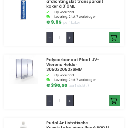
afdichtingskit transparant
koker à 310ML
Op voorraad
Levering: 2 tot 7 werkdagen
€ 9,95
per 1 koker
-
+
Polycarbonaat Plaat UV-
Werend Helder
3050x2050x6MM
Op voorraad
Levering: 2 tot 7 werkdagen
€ 396,56
per 1 stuk(s)
-
+
Pudol Antistatische
Kunststofreiniger fles à 500 ML