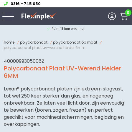
0316 - 745 050
0
Grote voorraad
kleuren hpl
home
polycarbonaat
polycarbonaat op maat
polycarbonaat plaat uv-werend helder 6mm
4000099305006Z
Polycarbonaat Plaat UV-Werend Helder
6MM
Lexan® polycarbonaat platen zijn extreem slagvast,
tot wel 250 keer sterker dan glas, en nagenoeg
onbreekbaar. Ze laten veel licht door, zijn eenvoudig
te bewerken (boren, zagen, frezen) en perfect
geschikt voor machineafschermingen, beglazing en
overkappingen.