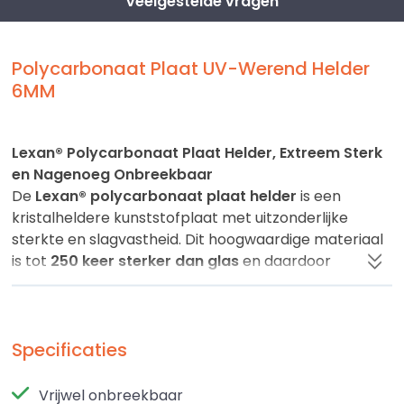
Veelgestelde vragen
Polycarbonaat Plaat UV-Werend Helder
6MM
Lexan® Polycarbonaat Plaat Helder, Extreem Sterk
en Nagenoeg Onbreekbaar
De
Lexan® polycarbonaat plaat helder
is een
kristalheldere kunststofplaat met uitzonderlijke
sterkte en slagvastheid. Dit hoogwaardige materiaal
is tot
250 keer sterker dan glas
en daardoor
nagenoeg onbreekbaar. Ideaal voor toepassingen
waarbij
veiligheid en transparantie
essentieel zijn,
zoals
beglazing, machineafscherming,
overkappingen, vitrines en displays
Specificaties
.
De plaat is
licht in gewicht
en
eenvoudig te
Vrijwel onbreekbaar