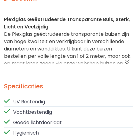
Plexiglas Geëxtrudeerde Transparante Buis, Sterk,
Licht en Veelzijdig
De Plexiglas geëxtrudeerde transparante buizen zijn
van hoge kwaliteit en verkrijgbaar in verschillende
diameters en wanddiktes. U kunt deze buizen
bestellen per volle lengte van 1 of 2 meter, maar ook
op maat laten zagen via onze webshop buizen op
maat.
Deze buizen zijn vervaardigd uit geëxtrudeerd
Specificaties
acrylaat (XT), een sterk en helder materiaal dat veel
lichter en 30x slagvaster dan glas is. Ze zijn ideaal
UV Bestendig
voor toepassingen in techniek, interieur, verlichting
Vochtbestendig
en decoratie.
Goede lichtdoorlaat
Let op:
geëxtrudeerde buizen kunnen lichte
Hygiënisch
extrusielijnen vertonen. Voor projecten waarbij