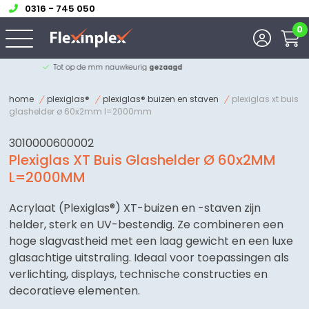
0316 - 745 050
0
Tot op de mm nauwkeurig
gezaagd
home
plexiglas®
plexiglas® buizen en staven
plexiglas xt buis
glashelder ø 60x2mm l=2000mm
3010000600002
Plexiglas XT Buis Glashelder Ø 60x2MM
L=2000MM
Acrylaat (Plexiglas®) XT-buizen en -staven zijn
helder, sterk en UV-bestendig. Ze combineren een
hoge slagvastheid met een laag gewicht en een luxe
glasachtige uitstraling. Ideaal voor toepassingen als
verlichting, displays, technische constructies en
decoratieve elementen.