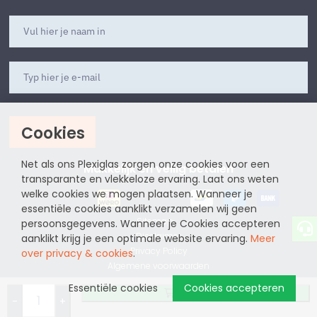
Cookies
Aanmelden
Net als ons Plexiglas zorgen onze cookies voor een
Makkelijk en veilig betalen
transparante en vlekkeloze ervaring. Laat ons weten
welke cookies we mogen plaatsen. Wanneer je
essentiële cookies aanklikt verzamelen wij geen
Sitemap
persoonsgegevens. Wanneer je Cookies accepteren
Disclaimer
aanklikt krijg je een optimale website ervaring.
Meer
Privacy Policy
over privacy & cookies
.
Algemene voorwaarden
Essentiële cookies
Cookies accepteren
website by
Bestellen
-
+