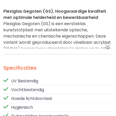
Plexiglas Gegoten (GS), Hoogwaardige kwaliteit
met optimale helderheid en bewerkbaarheid
Plexiglas Gegoten (GS) is een eersteklas
kunststofplaat met uitstekende optische,
mechanische en chemische eigenschappen. Deze
variant wordt geproduceerd door vloeibaar acrylaat
(PMMA) tussen twee glasplaten te gieten en te laten
uitharden. Het resultaat is een spanningsvrije, zeer
stabiele en helder transparante plaat met een hoge
krasbestendigheid en perfecte bewerkbaarheid.
Specificaties
Plexiglas gegoten is verkrijgbaar in diverse
UV Bestendig
uitvoeringen, waaronder glashelder, opaal, wit, zwart
Vochtbestendig
en translucent – ideaal voor zowel decoratieve als
functionele toepassingen.
Goede lichtdoorlaat
Hygienisch
Eigenschappen