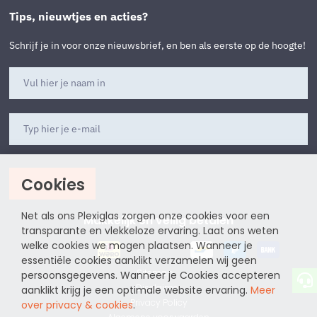
Tips, nieuwtjes en acties?
Schrijf je in voor onze nieuwsbrief, en ben als eerste op de hoogte!
Cookies
Aanmelden
Net als ons Plexiglas zorgen onze cookies voor een
Makkelijk en veilig betalen
transparante en vlekkeloze ervaring. Laat ons weten
welke cookies we mogen plaatsen. Wanneer je
essentiële cookies aanklikt verzamelen wij geen
Sitemap
persoonsgegevens. Wanneer je Cookies accepteren
Disclaimer
aanklikt krijg je een optimale website ervaring.
Meer
Privacy Policy
over privacy & cookies
.