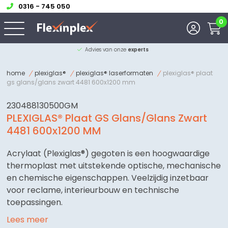
0316 - 745 050
0
Advies van onze
experts
home
plexiglas®
plexiglas® laserformaten
plexiglas® plaat
gs glans/glans zwart 4481 600x1200 mm
230488130500GM
PLEXIGLAS® Plaat GS Glans/Glans Zwart
4481 600x1200 MM
Acrylaat (Plexiglas®) gegoten is een hoogwaardige
thermoplast met uitstekende optische, mechanische
en chemische eigenschappen. Veelzijdig inzetbaar
voor reclame, interieurbouw en technische
toepassingen.
Lees meer