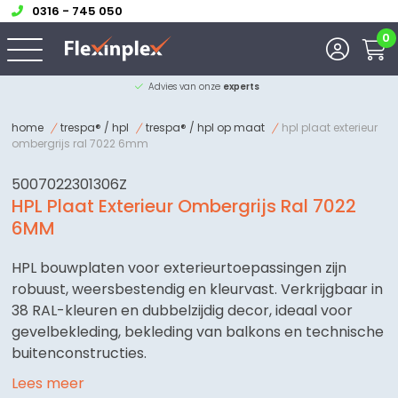
0316 - 745 050
0
Advies van onze
experts
home
trespa® / hpl
trespa® / hpl op maat
hpl plaat exterieur
ombergrijs ral 7022 6mm
5007022301306Z
HPL Plaat Exterieur Ombergrijs Ral 7022
6MM
HPL bouwplaten voor exterieurtoepassingen zijn
robuust, weersbestendig en kleurvast. Verkrijgbaar in
38 RAL-kleuren en dubbelzijdig decor, ideaal voor
gevelbekleding, bekleding van balkons en technische
buitenconstructies.
Lees meer