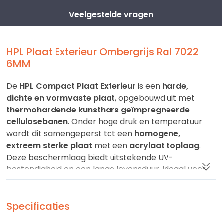
Veelgestelde vragen
HPL Plaat Exterieur Ombergrijs Ral 7022
6MM
De
HPL Compact Plaat Exterieur
is een
harde,
dichte en vormvaste plaat
, opgebouwd uit met
thermohardende kunsthars geïmpregneerde
cellulosebanen
. Onder hoge druk en temperatuur
wordt dit samengeperst tot een
homogene,
extreem sterke plaat
met een
acrylaat toplaag
.
Deze beschermlaag biedt uitstekende UV-
bestendigheid en een lange levensduur, ideaal voor
buitenbekleding, boeidelen, gevels, reclameborden
en interieurbouw
.
Specificaties
De HPL plaat heeft een
zijdeglans uitstraling
met