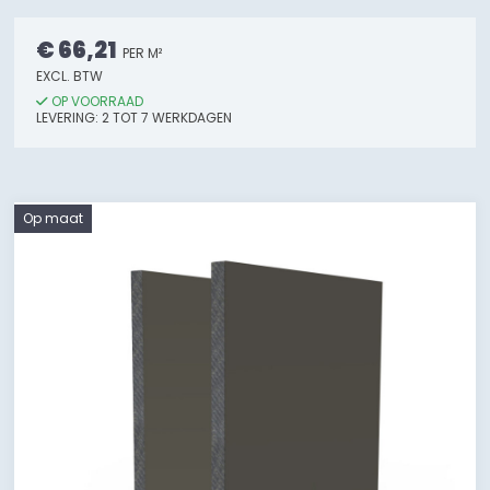
€ 66,21
PER M²
EXCL. BTW
OP VOORRAAD
LEVERING:
2
TOT 7
WERKDAGEN
Op maat