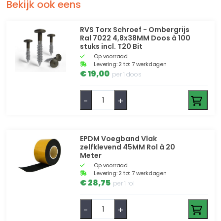
Bekijk ook eens
RVS Torx Schroef - Ombergrijs
Ral 7022 4,8x38MM Doos à 100
stuks incl. T20 Bit
Op voorraad
Levering: 2 tot 7 werkdagen
€ 19,00
per 1 doos
-
+
EPDM Voegband Vlak
zelfklevend 45MM Rol à 20
Meter
Op voorraad
Levering: 2 tot 7 werkdagen
€ 28,75
per 1 rol
-
+