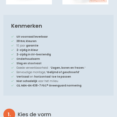
Kenmerken
Uit voorraad leverbaar
38 RAL kleuren
10 jaar
garantie
2-zijdig in kleur
2-zijdig in UV-bestendig
Onderhoudsarm
Slag en stootvast
Goede verwerkbaarheid :
‘Zagen, boren en frezen.’
Eenvoudige montage,
‘Gelijmd of geschroefd’
Verticaal
en
horizontaal
toe te passen
Niet schadelijk
voor het milieu
CE, NEN-EN 438-7 FSC® Greenguard normering
Kies de vorm