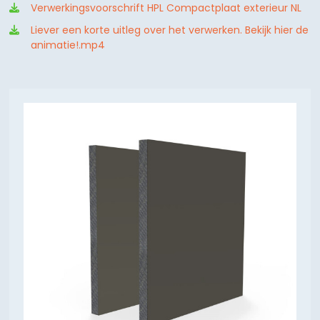
Verwerkingsvoorschrift HPL Compactplaat exterieur NL
Liever een korte uitleg over het verwerken. Bekijk hier de
animatie!.mp4