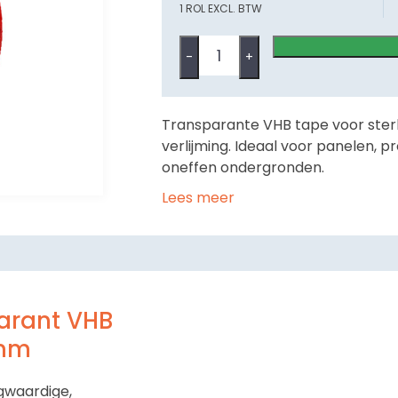
1 ROL EXCL. BTW
-
+
Transparante VHB tape voor sterk
verlijming. Ideaal voor panelen, p
oneffen ondergronden.
Lees meer
parant VHB
 mm
ogwaardige,