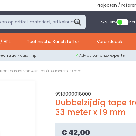
Projecten / refere
ur
excl. btw
incl
/ HPL
Technische Kunststoffen
Verandadak
voorraad
kleuren hpl
Advies van onze
experts
 transparant vhb 4910 rol à 33 meter x 19 mm
9918000018000
Dubbelzijdig tape t
33 meter x 19 mm
€ 42,00