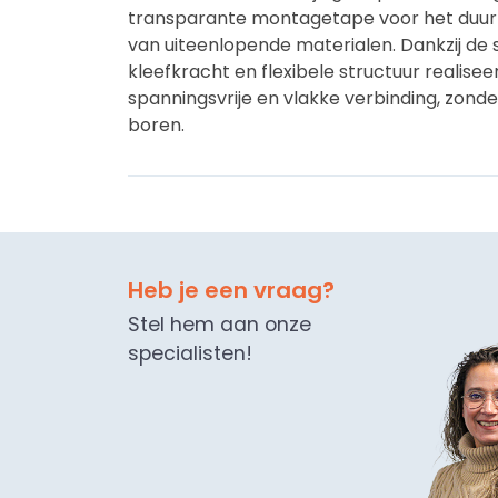
transparante montagetape voor het duur
van uiteenlopende materialen. Dankzij de 
kleefkracht en flexibele structuur realisee
spanningsvrije en vlakke verbinding, zond
boren.
De tape hecht snel en is geschikt voor zow
licht gestructureerde ondergronden. Perf
toepassingen waar een strakke en onzich
bevestiging gewenst is.
Heb je een vraag?
Je profiteert van:
Stel hem aan onze
-
Zeer sterke en duurzame hechting
specialisten!
- Transparante, vrijwel onzichtbare mont
- Geschikt voor vlakke én licht oneffen 
- Snelle hechting zonder mechanische bev
- Slagvast, ook bij lage temperaturen (<0
- Bestand tegen weekmakers