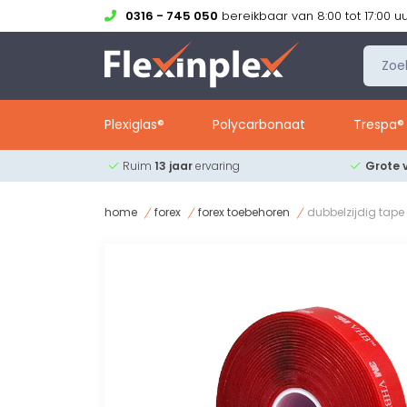
0316 - 745 050
bereikbaar van 8:00 tot 17:00 u
Plexiglas®
Polycarbonaat
Trespa® 
Ruim
13 jaar
ervaring
Grote 
home
forex
forex toebehoren
dubbelzijdig tape