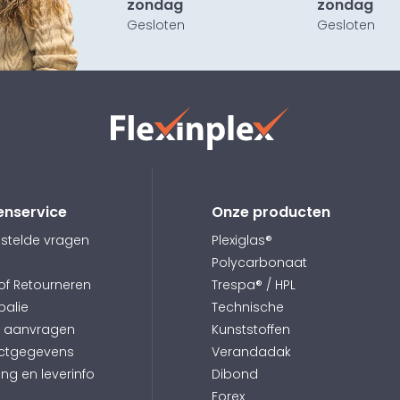
zondag
zondag
Gesloten
Gesloten
ven
enservice
Onze producten
nt. Je voorkomt
dt een strakke
stelde vragen
Plexiglas®
en gelijkmatige
Polycarbonaat
n de verbinding
 of Retourneren
Trespa® / HPL
balie
Technische
e aanvragen
Kunststoffen
ruik
ctgegevens
Verandadak
meter en is
ing en leverinfo
Dibond
cten als
Forex