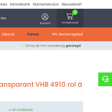
nties
Kennisbank
Klantenservice
Nieuwsbrief
0
Over ons
Contact
. btw
winkelmand
Account
Dibond
Forex
HPL Reclameplaat
Tot op de mm nauwkeurig
gezaagd
ransparant VHB 4910 rol à
OP VOORRAAD