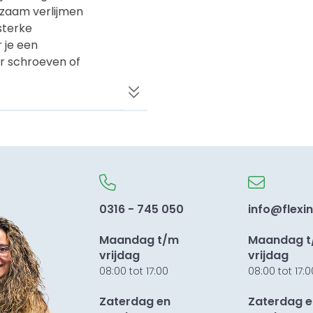
zaam verlijmen
sterke
r je een
er schroeven of
el gladde als
ect voor
tbare
0316 - 745 050
info@flexin
age
Maandag t/m
Maandag 
ondergronden
vrijdag
vrijdag
estiging
08:00 tot 17:00
08:00 tot 17:0
°C)
Zaterdag en
Zaterdag e