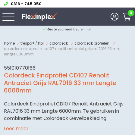
0316 - 745 050
0
Grote voorraad
kleuren hpl
home
trespa® / hpl
colordeck
colordeck profielen
colordeck eindprofiel cd107 renolit antraciet grijs ral7016 33 mm
lengte 6000mm
551010770166
Colordeck Eindprofiel CD107 Renolit
Antraciet Grijs RAL7016 33 mm Lengte
6000mm
Colordeck Eindprofiel CD107 Renolit Antraciet Grijs
RAL7016 33 mm Lengte 6000mm. Te gebruiken in
combinatie met Colordeck Gevelbekleding
Lees meer