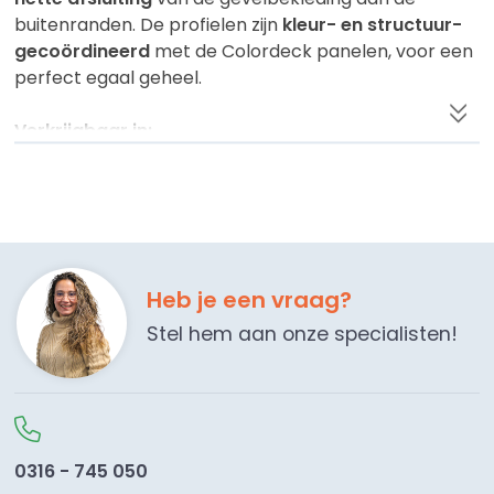
buitenranden. De profielen zijn
kleur- en structuur-
gecoördineerd
met de Colordeck panelen, voor een
perfect egaal geheel.
Verkrijgbaar in:
- Woodec Turner Oak, natuurlijke houtlook
- Renolit Staalblauw RAL 5011
- Renolit Donkergroen RAL 6009
- Renolit Antracietgrijs RAL 7016
- Renolit Cremewit RAL 9001
- Renolit Wit RAL 9016
Heb je een vraag?
Stel hem aan onze specialisten!
Eigenschappen:
- Lengte:
6000 mm
- Breedte:
33 mm
- Perfecte kleurmatch met Colordeck gevelpanelen
0316 - 745 050