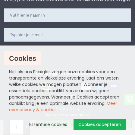
Cookies
Aanmelden
Net als ons Plexiglas zorgen onze cookies voor een
Makkelijk en veilig betalen
transparante en vlekkeloze ervaring. Laat ons weten
welke cookies we mogen plaatsen. Wanneer je
essentiële cookies aanklikt verzamelen wij geen
Sitemap
persoonsgegevens. Wanneer je Cookies accepteren
Disclaimer
aanklikt krijg je een optimale website ervaring.
Meer
Privacy Policy
over privacy & cookies
.
Algemene voorwaarden
Bestellen
Essentiële cookies
Cookies accepteren
website by
-
+