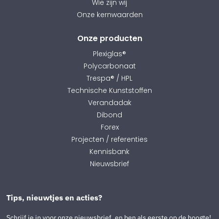
Wie zijn wij
Onze kernwaarden
Onze producten
Plexiglas®
Polycarbonaat
Trespa® / HPL
Technische Kunststoffen
Verandadak
Dibond
Forex
Projecten / referenties
Kennisbank
Nieuwsbrief
Tips, nieuwtjes en acties?
Schrijf je in voor onze nieuwsbrief, en ben als eerste op de hoogte!