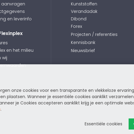
e aanvragen
Kunststoffen
ctgegevens
Verandadak
ing en leverinfo
Dibond
Forex
Flexinplex
Projecten / referenties
Kennisbank
ures
lex en het milieu
Nieuwsbrief
n wij
kernwaarden
zorgen onze cookies voor een transparante en vlekkeloze ervarin
n plaatsen. Wanneer je essentiële cookies aanklikt verzamelen
neer je Cookies accepteren aanklikt krijg je een optimale webs
s
.
Essentiële cookies