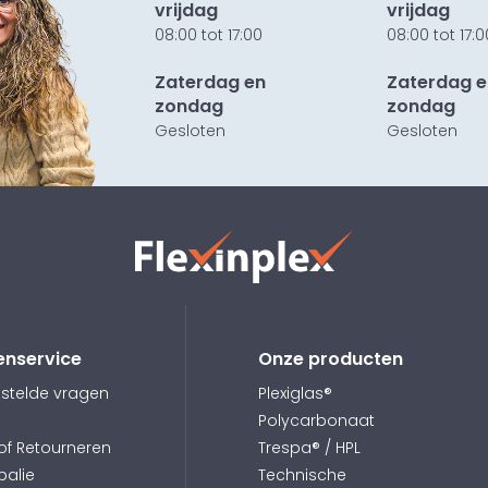
vrijdag
vrijdag
08:00 tot 17:00
08:00 tot 17:0
Zaterdag en
Zaterdag e
zondag
zondag
Gesloten
Gesloten
enservice
Onze producten
stelde vragen
Plexiglas®
Polycarbonaat
 of Retourneren
Trespa® / HPL
balie
Technische