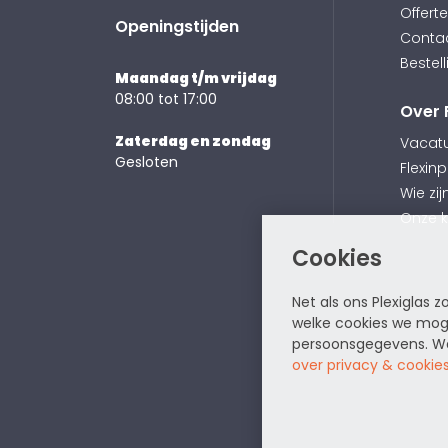
Offert
Openingstijden
Conta
Bestell
Maandag t/m vrijdag
08:00 tot 17:00
Over 
Zaterdag en zondag
Vacat
Gesloten
Flexinp
Wie zij
Onze 
Cookies
Net als ons Plexiglas 
welke cookies we moge
persoonsgegevens. Wan
over privacy & cookie