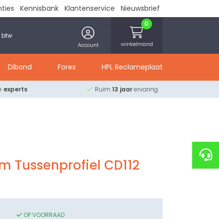
nties
Kennisbank
Klantenservice
Nieuwsbrief
0
Over ons
Contact
. btw
winkelmand
Account
Dibond
Forex
HPL Reclameplaat
ze
experts
Ruim
13 jaar
ervaring
m Tussenprofiel CD112
OP VOORRAAD