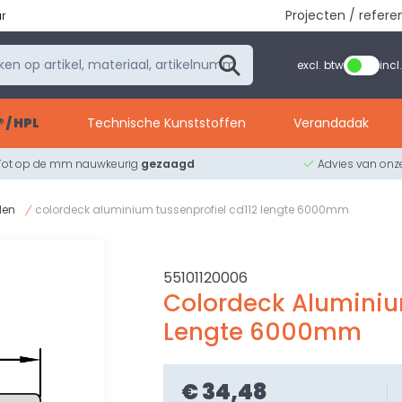
Projecten / refere
ur
excl. btw
incl
 / HPL
Technische Kunststoffen
Verandadak
Tot op de mm nauwkeurig
gezaagd
Advies van on
elen
colordeck aluminium tussenprofiel cd112 lengte 6000mm
55101120006
Colordeck Aluminiu
Lengte 6000mm
€ 34,48