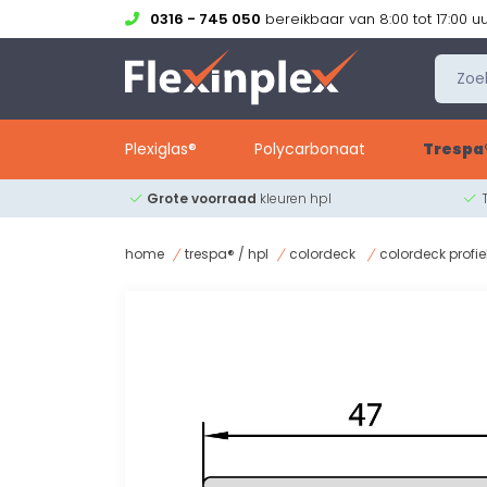
0316 - 745 050
bereikbaar van 8:00 tot 17:00 u
Plexiglas®
Polycarbonaat
Trespa®
Grote voorraad
kleuren hpl
home
trespa® / hpl
colordeck
colordeck profi