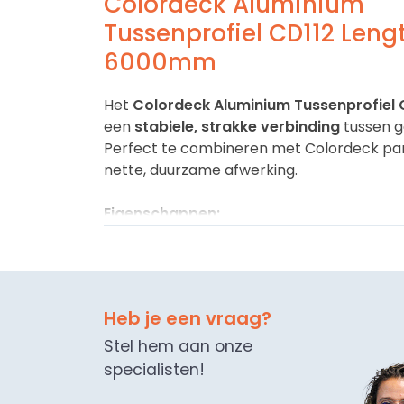
Colordeck Aluminium
Tussenprofiel CD112 Leng
6000mm
Het
Colordeck Aluminium Tussenprofiel 
een
stabiele, strakke verbinding
tussen g
Perfect te combineren met Colordeck pa
nette, duurzame afwerking.
Eigenschappen:
- Lengte:
6000 mm
- Materiaal:
aluminium
- Toepassing:
paneelverbinding
Heb je een vraag?
Stel hem aan onze
specialisten!